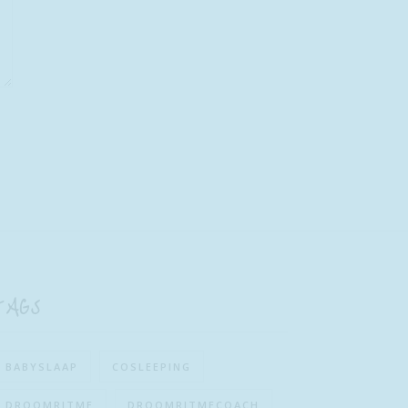
TAGS
BABYSLAAP
COSLEEPING
DROOMRITME
DROOMRITMECOACH