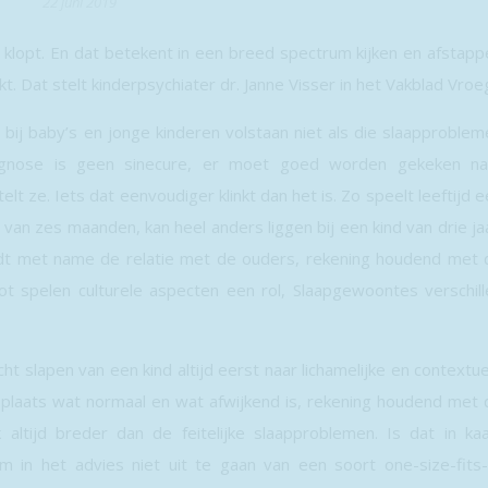
22 juni 2019
 klopt. En dat betekent in een breed spectrum kijken en afstapp
. Dat stelt kinderpsychiater dr. Janne Visser in het Vakblad Vroe
bij baby’s en jonge kinderen volstaan niet als die slaapproblem
agnose is geen sinecure, er moet goed worden gekeken na
t ze. Iets dat eenvoudiger klinkt dan het is. Zo speelt leeftijd 
 van zes maanden, kan heel anders liggen bij een kind van drie ja
ldt met name de relatie met de ouders, rekening houdend met 
t spelen culturele aspecten een rol, Slaapgewoontes verschill
ht slapen van een kind altijd eerst naar lichamelijke en contextu
te plaats wat normaal en wat afwijkend is, rekening houdend met 
k altijd breder dan de feitelijke slaapproblemen. Is dat in kaa
 in het advies niet uit te gaan van een soort one-size-fits-a