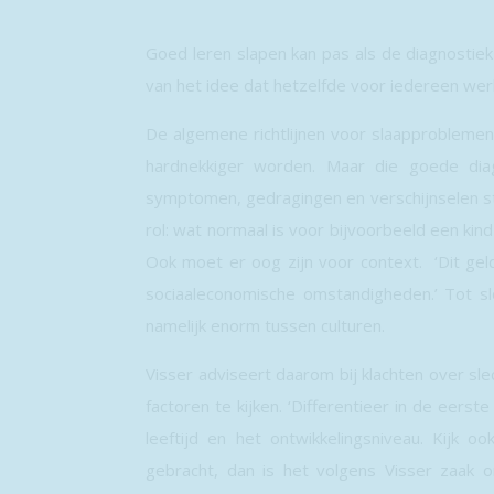
Goed leren slapen kan pas als de diagnostiek
van het idee dat hetzelfde voor iedereen werkt
De algemene richtlijnen voor slaapproblemen 
hardnekkiger worden. Maar die goede di
symptomen, gedragingen en verschijnselen stel
rol: wat normaal is voor bijvoorbeeld een kind
Ook moet er oog zijn voor context. ‘Dit ge
sociaaleconomische omstandigheden.’ Tot slo
namelijk enorm tussen culturen.
Visser adviseert daarom bij klachten over slec
factoren te kijken. ‘Differentieer in de eers
leeftijd en het ontwikkelingsniveau. Kijk oo
gebracht, dan is het volgens Visser zaak om