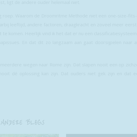
t, ligt de andere ouder helemaal niet.
ang roep. Waarom de Droomritme Methode niet een one-size-fits-a
arbij leeftijd, andere factoren, draagkracht en zoveel meer eerst
te komen. Heerlijk vind ik het dat er nu een classificatiesysteem
issues. En dat dit zo langzaam aan gaat doorsijpelen naar al
r meerdere wegen naar Rome zijn. Dat slapen nooit een op zichze
ooit dé oplossing kan zijn. Dat ouders niet gek zijn en dat e
ANDERE BLOGS