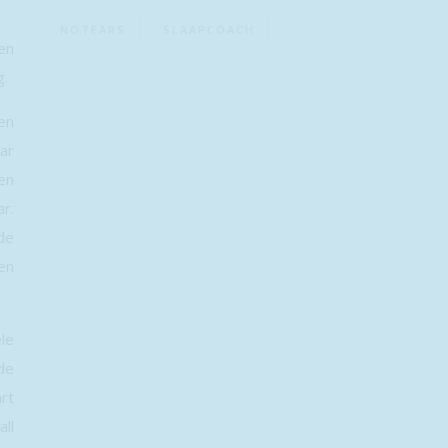
NOTEARS
SLAAPCOACH
en
g.
en
ar
een
ar.
de
en
ele
de
rt
ll