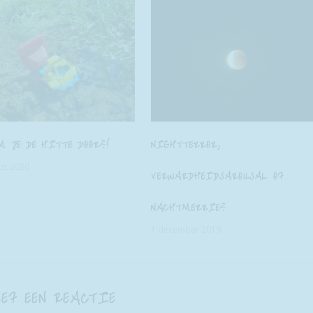
M JE DE HITTE DOOR?!
NIGHTTERROR,
us 2020
VERWARDHEIDSAROUSAL OF
NACHTMERRIE?
1 december 2019
EEF EEN REACTIE