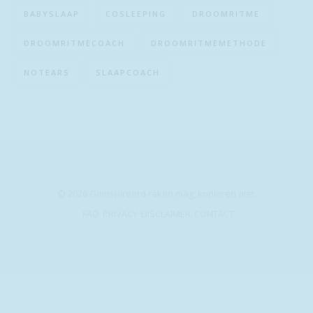
BABYSLAAP
COSLEEPING
DROOMRITME
DROOMRITMECOACH
DROOMRITMEMETHODE
NOTEARS
SLAAPCOACH
© 2026 Geïnspireerd raken mag, kopiëren niet.
FAQ
PRIVACY
DISCLAIMER
CONTACT