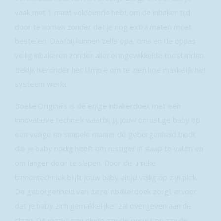
vaak met 1 maat voldoende hebt om de inbaker tijd
door te komen zonder dat je nog extra maten moet
bestellen. Daarbij kunnen zelfs opa, oma en de oppas
veilig inbakeren zonder allerlei ingewikkelde toestanden.
Bekijk hieronder het filmpje om te zien hoe makkelijk het
systeem werkt.
Boelie Originals is dé enige inbakerdoek met een
innovatieve techniek waarbij jij jouw onrustige baby op
een veilige en simpele manier dé geborgenheid biedt
die je baby nodig heeft om rustiger in slaap te vallen en
om langer door te slapen. Door de unieke
binnentechniek blijft jouw baby altijd veilig op zijn plek.
De geborgenheid van deze inbakerdoek zorgt ervoor
dat je baby zich gemakkelijker zal overgeven aan de
slaap. Dit maakt een einde aan de onrust en aan de