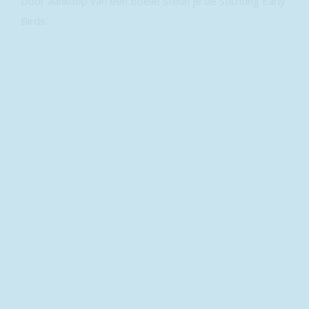
Door aankoop van een Boelie steun je de Stichting Early
Birds.